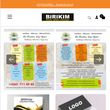
HOŞGELDİNİZ... Kargo Ücretsiz!
0
Geri
İleri