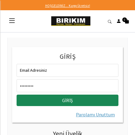
HOŞGELDİNİZ... Kargo Ücretsiz!
0
GİRİŞ
Parolamı Unuttum
Yeni Üyelik