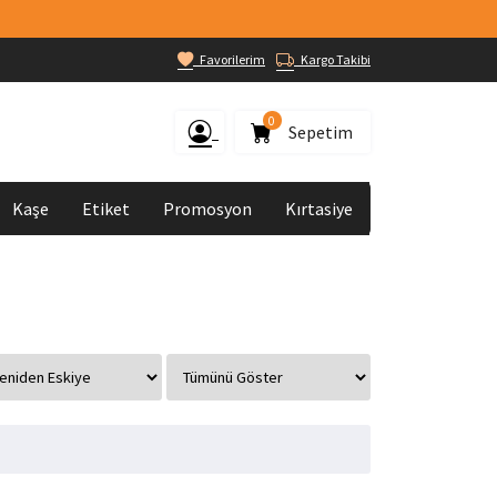
Favorilerim
Kargo Takibi
0
Sepetim
Kaşe
Etiket
Promosyon
Kırtasiye