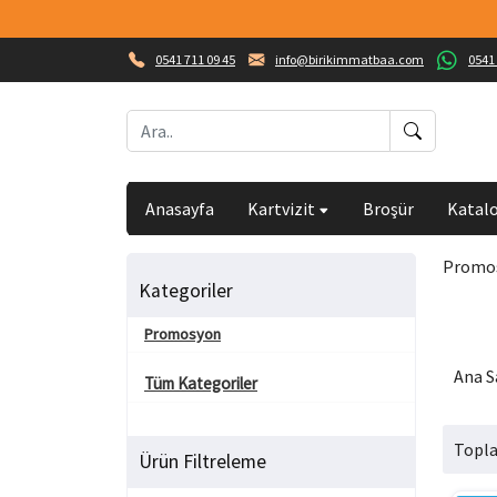
0541 711 09 45
info@birikimmatbaa.com
0541 
Anasayfa
Kartvizit
Broşür
Katal
Promo
Kategoriler
Promosyon
Ana S
Tüm Kategoriler
Topla
Ürün Filtreleme